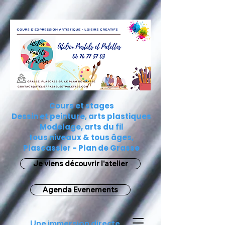
784219032270730
Cours et stages
Dessin et peinture, arts plastiques
Modelage, arts du fil
tous niveaux & tous âges,
Plascassier - Plan de Grasse
Je viens découvrir l'atelier
Agenda Evenements
Une immersion directe