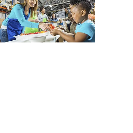
Faire un don
Soutenez-nous
Notre organisation apprécie à sa juste
mesure la générosité des gens qui,
comme vous, souhaitent s'impliquer et
contribuer à faire de Atelier Pastels et
Palettes un(e) Organisation artistique
encore plus performant(e).