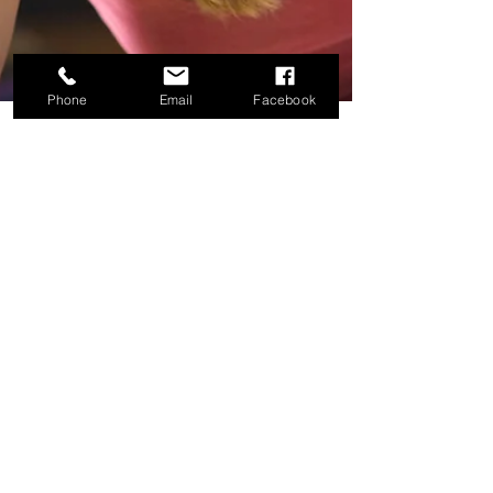
Phone
Email
Facebook
Atelier Pastels et Palettes
28 juil. 2025
2 min de lecture
Oser prendre des risques