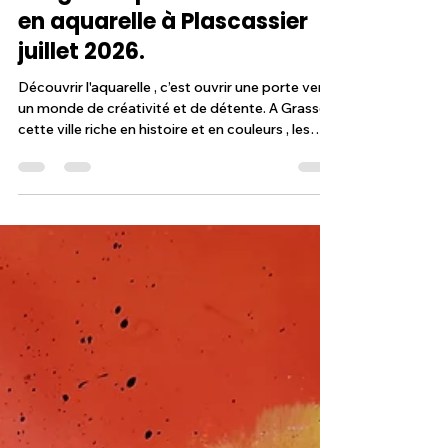
Atelier Pastels et Palettes
21 avr.
4 min de lecture
Stages de perfectionnement
en aquarelle à Plascassier
juillet 2026.
Découvrir l'aquarelle , c’est ouvrir une porte vers
un monde de créativité et de détente. A Grasse,
cette ville riche en histoire et en couleurs , les
stages d'aquarelle sont une véritable invitation à
explorer son talent artistique. Que vous soyez
débutant ou déjà initié, c'est une belle
opportunité de progresser et s’épanouir. Je vous
emmène à la découverte d'un stage de peinture
aquarelle dans le hameau de Plascassier, village
provençal à la sortie de Grasse, où chaque r