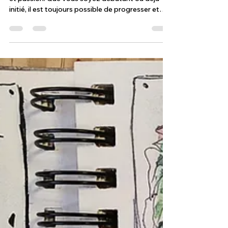
Améliorez vos techniques
avec nos cours de dessin à
Grasse
Le dessin est un art qui se cultive avec patience
et passion. Que vous soyez débutant ou déjà
initié, il est toujours possible de progresser et
d’affiner votre technique. C’est pourquoi je vous
invite à découvrir comment nos cours de dessin
à Grasse, Plascassier et Plan de Grasse peuvent
transformer votre approche artistique. Ici, vous
apprendrez à maîtriser les bases du dessin
académique, à développer votre regard et à
exprimer votre créativité avec confiance.
Pourquoi chois