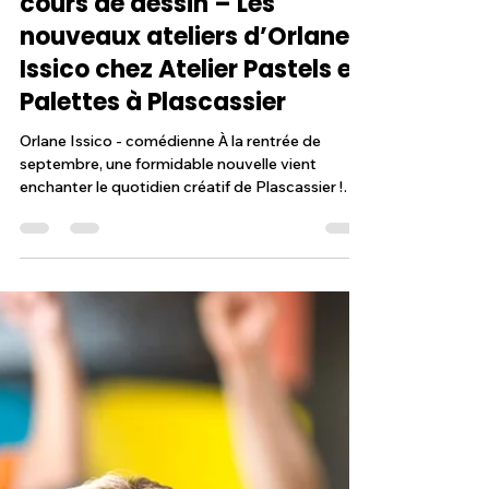
Atelier Pastels et Palettes
28 juil. 2025
2 min de lecture
Quand le théâtre rejoint les
cours de dessin – Les
nouveaux ateliers d’Orlane
Issico chez Atelier Pastels et
Palettes à Plascassier
Orlane Issico - comédienne À la rentrée de
septembre, une formidable nouvelle vient
enchanter le quotidien créatif de Plascassier !
Pour...