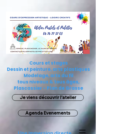
784219032270730
Cours et stages
Dessin et peinture, arts plastiques
Modelage, arts du fil
tous niveaux & tous âges,
Plascassier - Plan de Grasse
Je viens découvrir l'atelier
Agenda Evenements
Une immersion directe