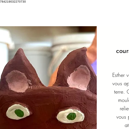
784219032270730
cour
Esther
vous ap
terre.
moula
reli
vous 
at