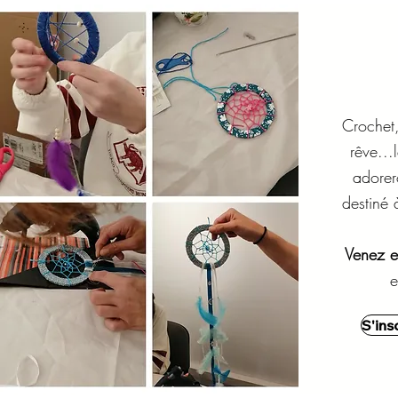
Crochet,
rêve...
adorer
destiné
Venez e
e
S'ins