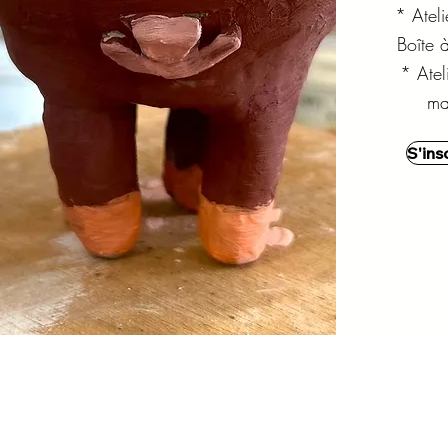
* Ateli
Boîte 
* Atel
ma
S'ins