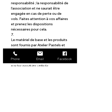
responsabilité ; la responsabilité de 
l’association et ne saurait être 
engagée en cas de perte ou de 
vols. Faites attention à vos affaires 
et prenez les dispositions 
nécessaires pour cela.
7.
Le matériel de base et les produits 
sont fournis par Atelier Pastels et 
Palettes. Nous déclinons toute 
responsabilité concernant toutes 
Phone
Email
Facebook
éventuelles allergies déclenchées 
par les produits utilisés.
8.
Une réduction de 5% pour les 
fratries sur le prix des cours de la 
2ème personne hors cotisation 
sera accordée sur présentation 
d’un justificatif.
9.
33 séances de 1 h30 dans l’année à 