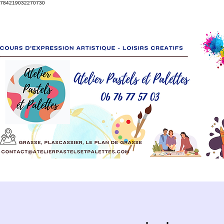
784219032270730