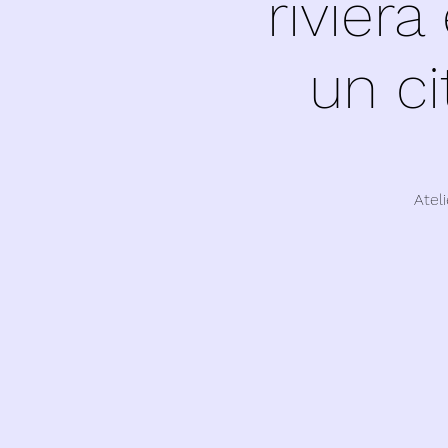
rivier
un ci
Atel