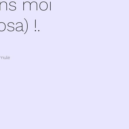
ins moi
sa) !.
rmule