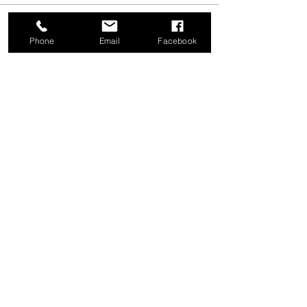
Phone
Email
Facebook
Partager cet événement
Atelier Pastels et Palettes
S'abonner
OK
contact@pastelsetpalettes.com