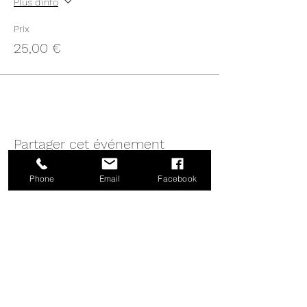
Plus d'info
Prix
25,00 €
Partager cet événement
Phone
Email
Facebook
Atelier Pastels et Palettes
S'abonner